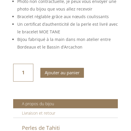
Photo non contractuelle, je peux vous envoyer une
photo du bijou que vous allez recevoir
Bracelet réglable grâce aux nœuds coulissants
Un certificat d’authenticité de la perle est livré avec
le bracelet MOE TANE
Bijou fabriqué à la main dans mon atelier entre
Bordeaux et le Bassin d’Arcachon
quantité
de
BRACELET
Ajouter au panier
MOE
TANE
A propos du bijou
Livraison et retour
Perles de Tahiti