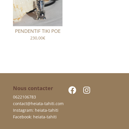
PENDENTIF TIKI POE
230,00
€
Facebook
Instagram
Nous contacter
0622106783
contact@heiata-tahiti.com
Instagram: heiata-tahiti
Facebook: heiata-tahiti