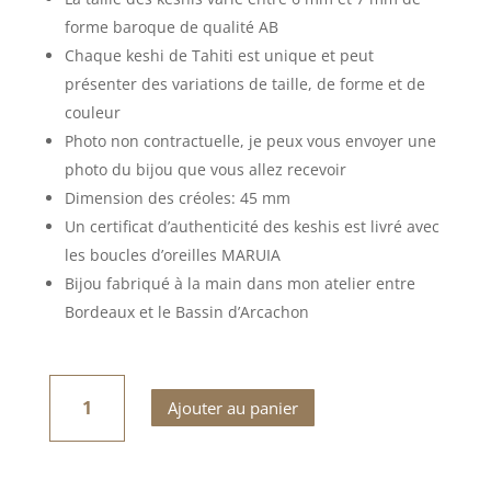
forme baroque de qualité AB
Chaque keshi de Tahiti est unique et peut
présenter des variations de taille, de forme et de
couleur
Photo non contractuelle, je peux vous envoyer une
photo du bijou que vous allez recevoir
Dimension des créoles: 45 mm
Un certificat d’authenticité des keshis est livré avec
les boucles d’oreilles MARUIA
Bijou fabriqué à la main dans mon atelier entre
Bordeaux et le Bassin d’Arcachon
quantité
de
BOUCLES
Ajouter au panier
D'OREILLES
MARUIA